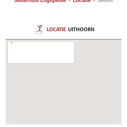
Silderhuis Logopedie
Locatie
Uithoorn
LOCATIE
UITHOORN