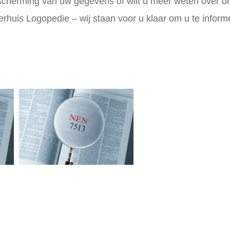
scherming van uw gegevens of wilt u meer weten over o
rhuis Logopedie – wij staan voor u klaar om u te inform