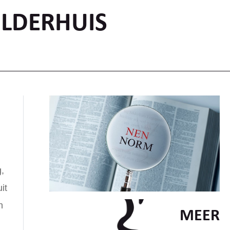
ILDERHUIS
,
it
n
MEER