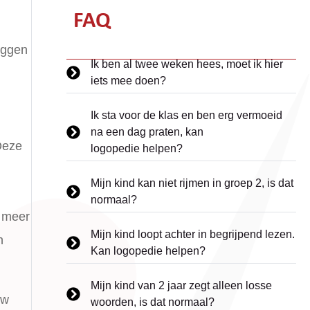
FAQ
eggen
Ik ben al twee weken hees, moet ik hier
iets mee doen?
Ik sta voor de klas en ben erg vermoeid
na een dag praten, kan
Deze
logopedie helpen?
Mijn kind kan niet rijmen in groep 2, is dat
normaal?
r meer
Mijn kind loopt achter in begrijpend lezen.
n
Kan logopedie helpen?
Mijn kind van 2 jaar zegt alleen losse
uw
woorden, is dat normaal?