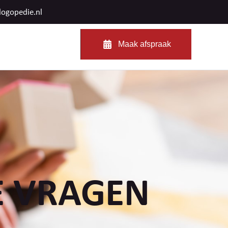
logopedie.nl
Maak afspraak
E VRAGEN