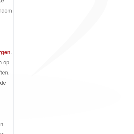
ke
ondom
rgen
.
m op
ten,
gde
en