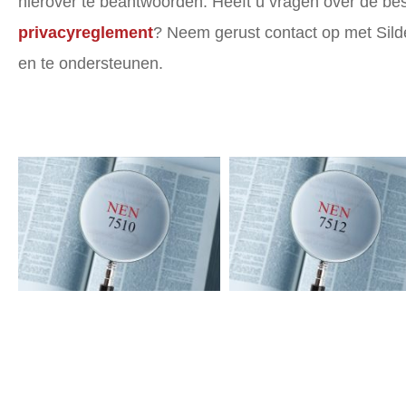
hierover te beantwoorden. Heeft u vragen over de be
privacyreglement
? Neem gerust contact op met Silde
en te ondersteunen.