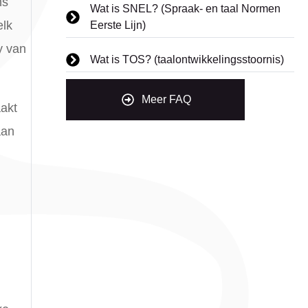
ns
Wat is SNEL? (Spraak- en taal Normen
elk
Eerste Lijn)
y van
Wat is TOS? (taalontwikkelingsstoornis)
Meer FAQ
aakt
aan